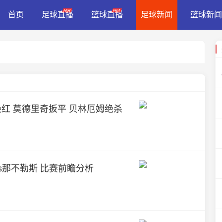
首页
足球直播
篮球直播
足球新闻
篮球新闻
斯染红 莫德里奇扳平 贝林厄姆绝杀
vs那不勒斯 比赛前瞻分析