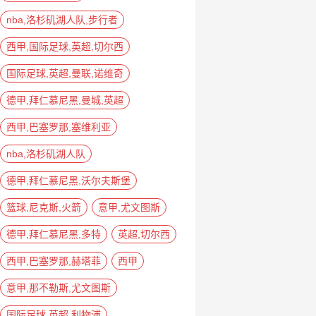
nba,洛杉矶湖人队,步行者
西甲,国际足球,英超,切尔西
国际足球,英超,曼联,诺维奇
德甲,拜仁慕尼黑,曼城,英超
西甲,巴塞罗那,塞维利亚
nba,洛杉矶湖人队
德甲,拜仁慕尼黑,沃尔夫斯堡
篮球,尼克斯,火箭
意甲,尤文图斯
德甲,拜仁慕尼黑,多特
英超,切尔西
西甲,巴塞罗那,赫塔菲
西甲
意甲,那不勒斯,尤文图斯
国际足球,英超,利物浦