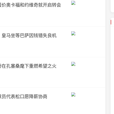
报价奥卡福和约维奇就开启转会
，皇马坐等巴萨因钱错失良机
盼在孔塞桑麾下重燃希望之火
球员代表松口愿降薪协商