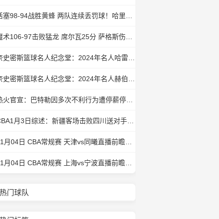
活塞98-94战胜黄蜂 两队连续丢罚球！哈里斯24+10 CC18+5+5
魔术106-97击败猛龙 席尔瓦25分 萨格斯伤退 巴恩斯20+9
奈史密斯篮球名人纪念堂：2024年名人哈雷-雷丁教练
奈史密斯篮球名人纪念堂：2024年名人赫伯-西蒙步行者队的老板
热火官宣：巴特勒因多次不利行为遭停薪停赛7场
CBA1月3日综述：新疆客场击败四川送对手3连败 北京轻取浙江捍卫主场
01月04日 CBA常规赛 天津vs同曦直播前瞻分析
01月04日 CBA常规赛 上海vs宁波直播前瞻分析
热门球队