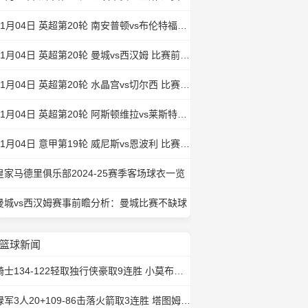
01月04日 英超第20轮 南安普顿vs布伦特福德 比赛前瞻分析
01月04日 英超第20轮 曼城vs西汉姆 比赛前瞻分析
01月04日 英超第20轮 水晶宫vs切尔西 比赛前瞻分析
01月04日 英超第20轮 阿斯顿维拉vs莱斯特城 比赛前瞻分析
01月04日 意甲第19轮 威尼斯vs恩波利 比赛前瞻分析
皇家马德里俱乐部2024-25赛季客场球衣一览
曼城vs西汉姆赛事前瞻分析：曼城比赛不缺球
篮球新闻
骑士134-122轻取独行侠豪取9连胜 小莫布里34+10 加兰16+9 东欧缺阵
绿军3人20+109-86击落火箭取3连胜 塔图姆20+6+5 杰伦-格林27分