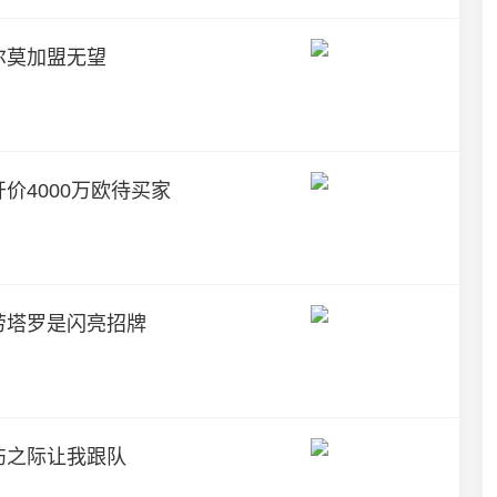
尔莫加盟无望
价4000万欧待买家
劳塔罗是闪亮招牌
伤之际让我跟队