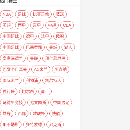
热门标签
NBA
足球
比赛录像
篮球
英超
西甲
意甲
中超
CBA
中国篮球
德甲
法甲
欧冠
中国足球
巴塞罗那
曼城
湖人
皇家马德里
曼联
拜仁慕尼黑
巴黎圣日耳曼
AC米兰
阿森纳
国际米兰
利物浦
凯尔特人
独行侠
切尔西
勇士
马德里竞技
尤文图斯
中国男足
雄鹿
西部
欧联杯
快船
那不勒斯
多特蒙德
尼克斯