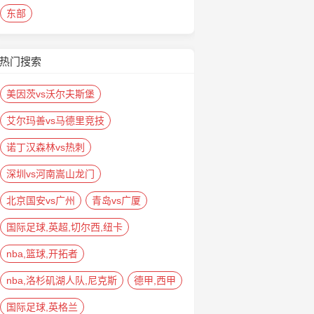
东部
热门搜索
美因茨vs沃尔夫斯堡
艾尔玛善vs马德里竞技
诺丁汉森林vs热刺
深圳vs河南嵩山龙门
北京国安vs广州
青岛vs广厦
国际足球,英超,切尔西,纽卡
nba,篮球,开拓者
nba,洛杉矶湖人队,尼克斯
德甲,西甲
国际足球,英格兰