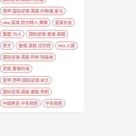
西甲,国际足球,英超,利物浦,皇马
nba,篮球,凯尔特人,黄蜂
皇家社会
雷霆,76人
国际足球,曼城,英超
奇才
曼城,英超,切尔西
nba,火箭
国际足球,英超,热刺,阿森纳
尼斯,蒙彼利埃
意甲,西甲,国际足球,米兰
国际足球,英超,曼联,热刺
中国男足,中东局势
中东局势