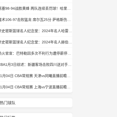
活塞98-94战胜黄蜂 两队连续丢罚球！哈里斯24+10 CC18+5+5
魔术106-97击败猛龙 席尔瓦25分 萨格斯伤退 巴恩斯20+9
奈史密斯篮球名人纪念堂：2024年名人哈雷-雷丁教练
奈史密斯篮球名人纪念堂：2024年名人赫伯-西蒙步行者队的老板
热火官宣：巴特勒因多次不利行为遭停薪停赛7场
CBA1月3日综述：新疆客场击败四川送对手3连败 北京轻取浙江捍卫主场
01月04日 CBA常规赛 天津vs同曦直播前瞻分析
01月04日 CBA常规赛 上海vs宁波直播前瞻分析
热门球队