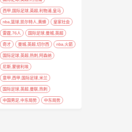
西甲,国际足球,英超,利物浦,皇马
nba,篮球,凯尔特人,黄蜂
皇家社会
雷霆,76人
国际足球,曼城,英超
奇才
曼城,英超,切尔西
nba,火箭
国际足球,英超,热刺,阿森纳
尼斯,蒙彼利埃
意甲,西甲,国际足球,米兰
国际足球,英超,曼联,热刺
中国男足,中东局势
中东局势