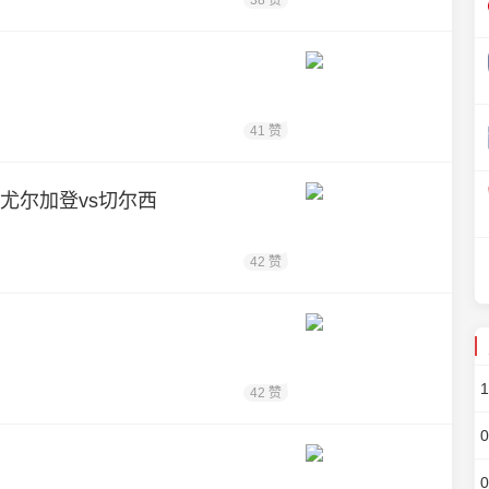
38 赞
41 赞
合 尤尔加登vs切尔西
42 赞
42 赞