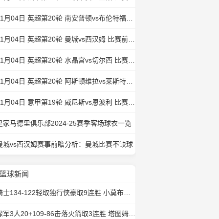
01月04日 英超第20轮 南安普顿vs布伦特福德 比赛前瞻分析
01月04日 英超第20轮 曼城vs西汉姆 比赛前瞻分析
01月04日 英超第20轮 水晶宫vs切尔西 比赛前瞻分析
01月04日 英超第20轮 阿斯顿维拉vs莱斯特城 比赛前瞻分析
01月04日 意甲第19轮 威尼斯vs恩波利 比赛前瞻分析
皇家马德里俱乐部2024-25赛季客场球衣一览
曼城vs西汉姆赛事前瞻分析：曼城比赛不缺球
篮球新闻
骑士134-122轻取独行侠豪取9连胜 小莫布里34+10 加兰16+9 东欧缺阵
绿军3人20+109-86击落火箭取3连胜 塔图姆20+6+5 杰伦-格林27分