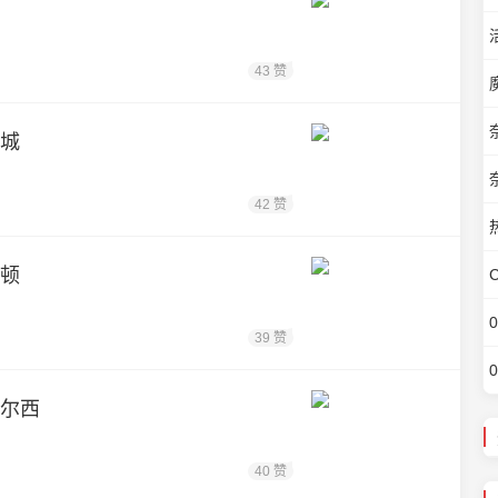
43 赞
特城
42 赞
普顿
39 赞
切尔西
40 赞