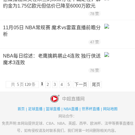
约金为1.75亿欧元但估价已降至6000万欧元
78 赞
11月05日 NBA常规赛 魔术vs雷霆直播前瞻分
析
47 赞
NBA每日综述：老鹰擒鹈鹕止4连败 独行侠送
魔术3连败
76 赞
1
共
5
页
120
条
2
3
4
5
下一页
尾页
中超直播网
首页
|
足球直播
|
篮球直播
|
NBA直播
|
世界杯直播
|
网站地图
网站合作：
免责声明:本网站提供足球、CBA、NBA、英超、西甲、欧洲杯、法甲等赛事直播信
号，如有侵权请及时联系我们，我们将第一时间删除相关内容。