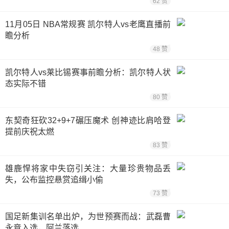
62 赞
11月05日 NBA常规赛 凯尔特人vs老鹰直播前
瞻分析
48 赞
凯尔特人vs莱比锡赛事前瞻分析：凯尔特人状
态实际不错
80 赞
东契奇狂砍32+9+7碾压魔术 创神迹比肩哈登
提前庆祝太燃
83 赞
雄鹿悍将家中失窃引关注：大量珍贵物品丢
失，公布监控悬赏追缉小偷
73 赞
国足新集训名单出炉，为世预赛而战：武磊曹
永竞入选，阿兰落选