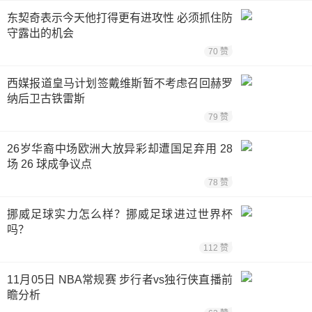
东契奇表示今天他打得更有进攻性 必须抓住防
守露出的机会
70 赞
西媒报道皇马计划签戴维斯暂不考虑召回赫罗
纳后卫古铁雷斯
79 赞
26岁华裔中场欧洲大放异彩却遭国足弃用 28
场 26 球成争议点
78 赞
挪威足球实力怎么样？挪威足球进过世界杯
吗？
112 赞
11月05日 NBA常规赛 步行者vs独行侠直播前
瞻分析