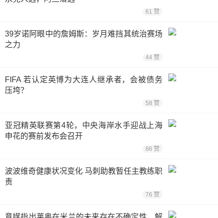
61 赞
39岁诺阿眼中的詹姆斯：岁月难挡其统治赛场
之力
44 赞
FIFA 若认定英博为大连人继承者，会被债务
压垮？
58 赞
亚冠精英联赛第4轮，中央海岸水手迎战上海
申花的赛前发布会召开
86 赞
波波维奇健康状况变化 马刺助教暂任主教练职
责
76 赞
意媒指出莱奥在米兰的未来存在不确定性，解