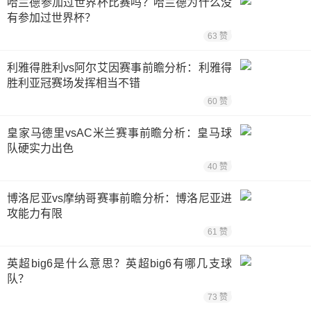
哈兰德参加过世界杯比赛吗？哈兰德为什么没
有参加过世界杯？
63 赞
利雅得胜利vs阿尔艾因赛事前瞻分析：利雅得
胜利亚冠赛场发挥相当不错
60 赞
皇家马德里vsAC米兰赛事前瞻分析：皇马球
队硬实力出色
40 赞
博洛尼亚vs摩纳哥赛事前瞻分析：博洛尼亚进
攻能力有限
61 赞
英超big6是什么意思？英超big6有哪几支球
队？
73 赞