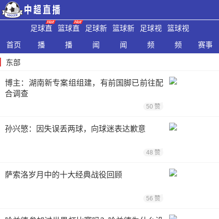
足球直
篮球直
足球新
篮球新
足球视
篮球视
首页
播
播
闻
闻
频
频
赛事
东部
博主：湖南新专案组组建，有前国脚已前往配
合调查
50 赞
孙兴慜：因失误丢两球，向球迷表达歉意
48 赞
萨索洛岁月中的十大经典战役回顾
56 赞