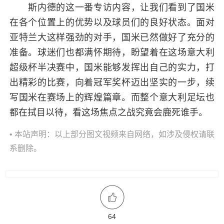
斯内德的这一番专访内容，让我们看到了国米
在各个位置上的优势以及球员们的良好状态。面对
亚特兰大这样强劲的对手，国米已然做好了充分的
准备。球迷们也都满怀期待，盼望着在这场意大利
超级杯半决赛中，国米能够发挥出自己的实力，打
出精彩的比赛，向着冠军奖杯迈出坚实的一步，续
写国米在赛场上的辉煌篇章。而整个意大利足坛也
都在拭目以待，看这场焦点之战究竟会鹿死谁手。
• 本站声明：以上部分图文视频来自网络，如涉及侵权请联
系删除。
64