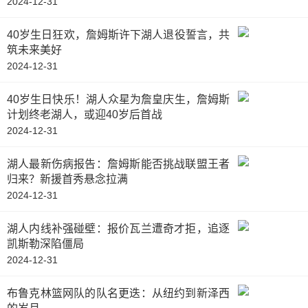
2024-12-31
40岁生日狂欢，詹姆斯许下湖人退役誓言，共
筑未来美好
2024-12-31
40岁生日快乐！湖人众星为詹皇庆生，詹姆斯
计划终老湖人，或迎40岁后首战
2024-12-31
湖人最新伤病报告：詹姆斯能否挑战联盟王者
归来？新援首秀悬念拉满
2024-12-31
湖人内线补强碰壁：报价瓦兰遭奇才拒，追逐
凯斯勒深陷僵局
2024-12-31
布鲁克林篮网队的队名更迭：从纽约到新泽西