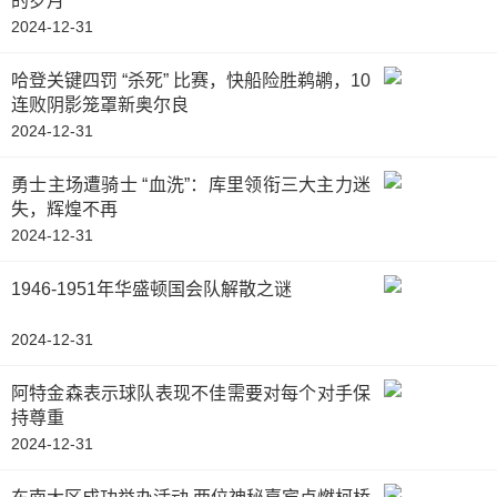
的岁月
2024-12-31
哈登关键四罚 “杀死” 比赛，快船险胜鹈鹕，10
连败阴影笼罩新奥尔良
2024-12-31
勇士主场遭骑士 “血洗”：库里领衔三大主力迷
失，辉煌不再
2024-12-31
1946-1951年华盛顿国会队解散之谜
2024-12-31
阿特金森表示球队表现不佳需要对每个对手保
持尊重
2024-12-31