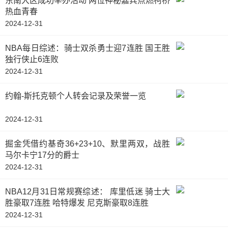
东南大区成功举办活动 两位神秘嘉宾点燃柯桥
热血青春
2024-12-31
NBA每日综述：骑士双杀勇士迎7连胜 国王胜
独行侠止6连败
2024-12-31
约翰-斯托克顿个人转会记录及荣誉一览
2024-12-31
掘金凭借约基奇36+23+10、默里两双，战胜
马尔卡宁17分的爵士
2024-12-31
NBA12月31日常规赛综述： 库里低迷 骑士大
胜豪取7连胜 哈特爆发 尼克斯豪取8连胜
2024-12-31